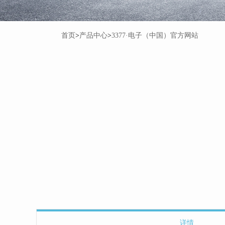
首页
>
产品中心
>
3377·电子（中国）官方网站
详情