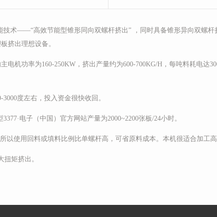
节能技术——“高效节能型锥形同向双螺杆挤出” ，同时具备锥形异向双
塑板挤出理想设备。
率为160-250KW，挤出产量约为600-700KG/H，每吨料耗电达3
0-3000度左右，投入资金很快收回。
3377·电子（中国）官方网站产量为2000~2200张板/24小时。
，所以使用回料或填料比例比单螺杆高，可省原料成本。本机很适合加工
大扭矩挤出。