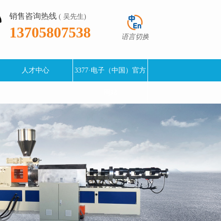
销售咨询热线
( 吴先生)
13705807538
语言切换
人才中心
3377·电子（中国）官方
网站