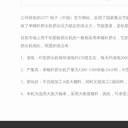
公司研发的3377·电子（中国）官方网站，采用了国家重点
收了单螺杆挤出机挤出压力稳定的优点大，节能显著，是铝
目前市场上用于铝塑板挤出机的一般都采用单螺杆挤出，它的主电机功
挤出机相比，明显的优点有：
1、省电：85型挤出机每吨省电约150度左右，每天约省电200
2、产量高：单螺杆挤出机产量为1200~1300张板/24小时；85型
3、塑化好：不但能加工A级大棚料，同时又能加工C级回料
4、本机为选用大推力轴承，采用大锥度螺杆，因此，可承受