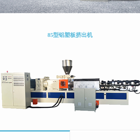
85型铝塑板挤出机