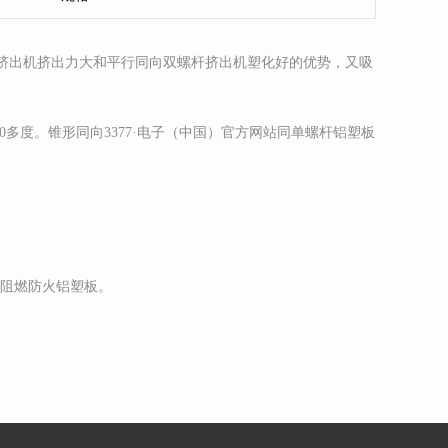
螺杆挤出机挤出力大和平行同向双螺杆挤出机塑化好的优势，又吸
00多度。锥形同向3377·电子（中国）官方网站同单螺杆铝塑板
高阻燃防火铝塑板。